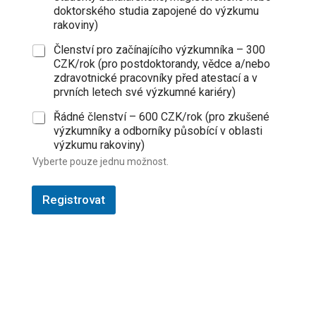
s
doktorského studia zapojené do výzkumu
a
rakoviny)
M
ě
Členství pro začínajícího výzkumníka – 300
s
CZK/rok (pro postdoktorandy, vědce a/nebo
t
zdravotnické pracovníky před atestací a v
o
prvních letech své výzkumné kariéry)
P
S
Řádné členství – 600 CZK/rok (pro zkušené
Č
výzkumníky a odborníky působící v oblasti
Z
výzkumu rakoviny)
e
m
Vyberte pouze jednu možnost.
ě
j
Registrovat
m
é
n
e
m
j
m
é
n