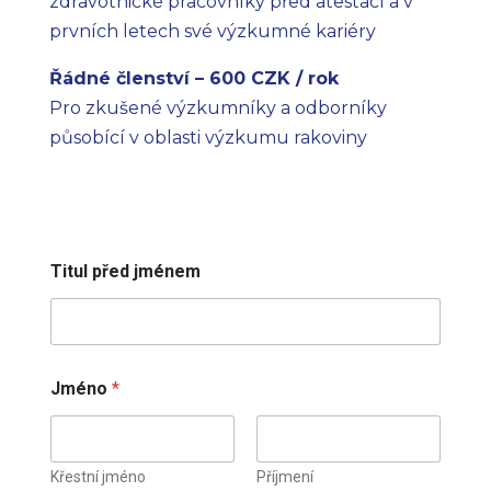
zdravotnické pracovníky před atestací a v
prvních letech své výzkumné kariéry
Řádné členství
–
600 CZK / rok
Pro zkušené výzkumníky a odborníky
působící v oblasti výzkumu rakoviny
Titul před jménem
Jméno
*
Křestní jméno
Příjmení