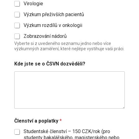
Virologie
Výzkum přeživších pacientů
Výzkum rozdílů v onkologii
Zobrazování nádorů
Vyberte si z uvedeného seznamu jedno nebo více
výzkumných zaměření, které nejlépe vystihuje vaši práci.
Kde jste se o ČSVN dozvěděli?
A
Členství a poplatky
*
d
r
Studentské členství – 150 CZK/rok (pro
e
studenty bakalářského, magisterského nebo